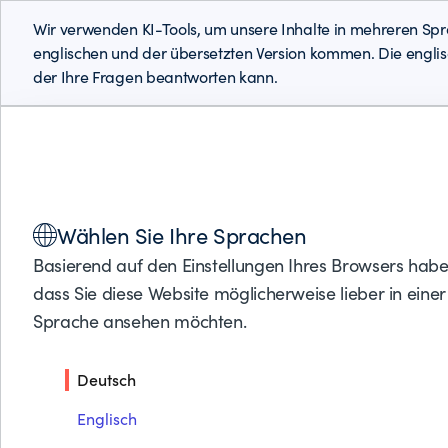
Wir verwenden KI-Tools, um unsere Inhalte in mehreren Spr
englischen und der übersetzten Version kommen. Die englisch
der Ihre Fragen beantworten kann.
Lösungen
Produkte
Partner
Support
Über BMC
Wählen Sie Ihre Sprachen
Mainframe-Entwicklungsto
Basierend auf den Einstellungen Ihres Browsers haben 
dass Sie diese Website möglicherweise lieber in eine
BMC AMI zAdviser Enterprise präsentiert Daten zur DevOps-Lei
Sprache ansehen möchten.
erfasst, Nutzungsmuster aufzeigt und Mainframe-Entwicklungs
Deutsch
Englisch