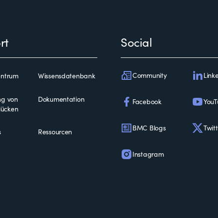
rt
Social
Community
Link
entrum
Wissensdatenbank
ng von
Dokumentation
Facebook
YouT
slücken
BMC Blogs
Twitt
s
Ressourcen
Instagram