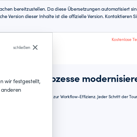
achen bereitzustellen. Da diese Übersetzungen automatisiert s
e Version dieser Inhalte ist die offizielle Version. Kontaktiere
Kostenlose T
schließen
ols und -prozesse modernisier
wir festgestellt,
r anderen
stung, zur Einführung und zur Workflow-Effizienz. Jeder Schritt der To
workflows klarlegt.