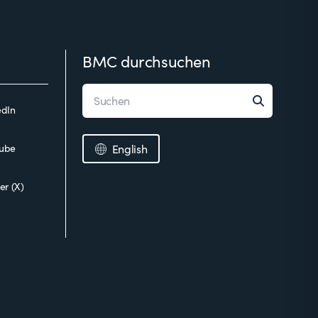
BMC durchsuchen
edIn
ube
English
er (X)