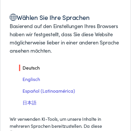
Lösungen
Wählen Sie Ihre Sprachen
Produkte
ANALYSTENFORSCHUNG
Partner
Basierend auf den Einstellungen Ihres Browsers
Die strategische Rolle von
Support
haben wir festgestellt, dass Sie diese Website
Über BMC
möglicherweise lieber in einer anderen Sprache
DataOps und
ansehen möchten.
aufkommenden
Kostenlose Tes
Preise anfrage
Technologien
Deutsch
Kontakt
Suche
Englisch
Español (Latinoamérica)
PDF herunterladen
日本語
Wir verwenden KI-Tools, um unsere Inhalte in
mehreren Sprachen bereitzustellen. Da diese