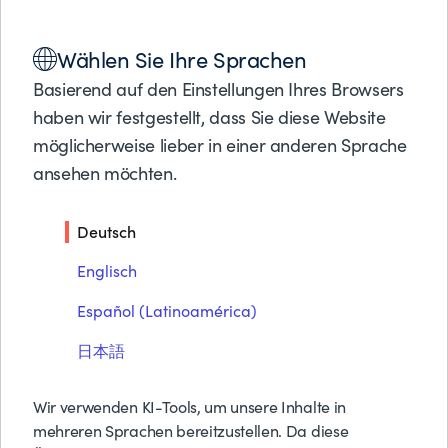
Lösungen
Wählen Sie Ihre Sprachen
Produkte
DATENBLATT
Partner
Basierend auf den Einstellungen Ihres Browsers
BMC AMI Security
Support
haben wir festgestellt, dass Sie diese Website
Über BMC
möglicherweise lieber in einer anderen Sprache
ansehen möchten.
Kostenlose Tes
PDF herunterladen
Preise anfrage
Deutsch
Kontakt
Suche
Englisch
Español (Latinoamérica)
日本語
Wir verwenden KI-Tools, um unsere Inhalte in
mehreren Sprachen bereitzustellen. Da diese