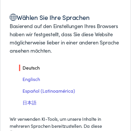
Lösungen
Wählen Sie Ihre Sprachen
Produkte
E-BOOK
Partner
Basierend auf den Einstellungen Ihres Browsers
Bessere Methode zum
Support
haben wir festgestellt, dass Sie diese Website
Über BMC
möglicherweise lieber in einer anderen Sprache
Mainframe-
ansehen möchten.
Kostenmanagement
Kostenlose Tes
Preise anfrage
Deutsch
Kontakt
Suche
Englisch
PDF herunterladen
Español (Latinoamérica)
日本語
Wir verwenden KI-Tools, um unsere Inhalte in
mehreren Sprachen bereitzustellen. Da diese