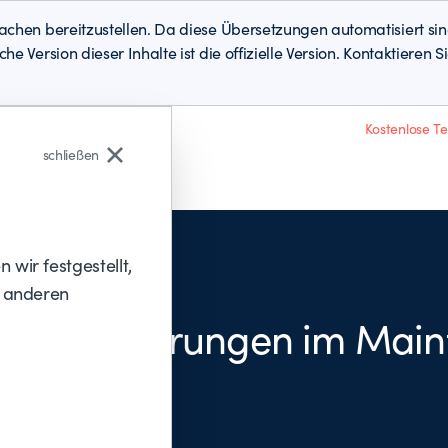
achen bereitzustellen. Da diese Übersetzungen automatisiert s
e Version dieser Inhalte ist die offizielle Version. Kontaktiere
Kostenlose T
schließen
wir festgestellt,
r anderen
erausforderungen im Main