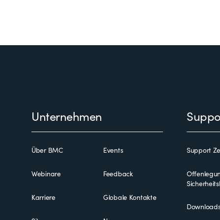
Footer
Unternehmen
Suppo
Über BMC
Events
Support Z
Webinare
Feedback
Offenlegu
Sicherheit
Karriere
Globale Kontakte
Download