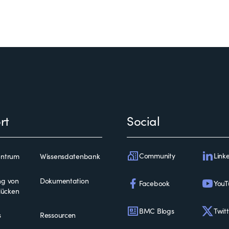
rt
Social
Community
Link
entrum
Wissensdatenbank
ng von
Dokumentation
Facebook
YouT
slücken
BMC Blogs
Twitt
s
Ressourcen