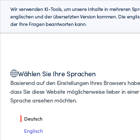
Wir verwenden KI-Tools, um unsere Inhalte in mehreren Spr
englischen und der übersetzten Version kommen. Die englisch
der Ihre Fragen beantworten kann.
Lösungen
Produkte
Partner
Support
Über BMC
Wählen Sie Ihre Sprachen
Basierend auf den Einstellungen Ihres Browsers haben 
E-BOOK
dass Sie diese Website möglicherweise lieber in eine
Sprache ansehen möchten.
Wie man 5 häufige H
überwindet
Deutsch
Englisch