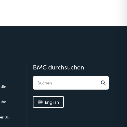
BMC durchsuchen
edIn
ube
English
er (X)