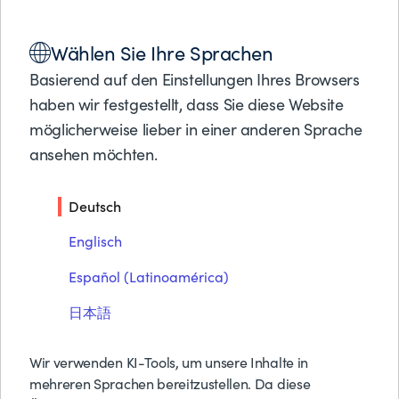
Lösungen
Wählen Sie Ihre Sprachen
Produkte
WHITEPAPER
Partner
Basierend auf den Einstellungen Ihres Browsers
Hybrides Cloud-Server-
Support
haben wir festgestellt, dass Sie diese Website
Über BMC
möglicherweise lieber in einer anderen Sprache
Management mit BMC
ansehen möchten.
Helix Remediate
Kostenlose Tes
Preise anfrage
Deutsch
Kontakt
Suche
Englisch
PDF herunterladen
Español (Latinoamérica)
日本語
Wir verwenden KI-Tools, um unsere Inhalte in
mehreren Sprachen bereitzustellen. Da diese