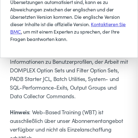
Übersetzungen automatisiert sind, kann es zu
Abweichungen zwischen der englischen und der
Die gesammelten Daten liefern wertvolle
übersetzten Version kommen. Die englische Version
Informationen über die Leistung und den
dieser Inhalte ist die offizielle Version.
Kontaktieren Sie
Ressourcenverbrauch von Db2-Anwendungen.
BMC
, um mit einem Experten zu sprechen, der Ihre
Fragen beantworten kann.
Dieser Kurs führt die Grundlagen der Verwaltung
von BMC AMI Apptune für Db2 ein, einschließlich
Informationen zu Benutzerprofilen, der Arbeit mit
DOMPLEX Option Sets und Filter Option Sets,
PADB Starter JCL, Batch Utilities, System- und
SQL-Performance-Exits, Output Groups und
Data Collector Commands.
Hinweis
: Web-Based Training (WBT) ist
ausschließlich über unser Abonnementangebot
verfügbar und nicht als Einzelanschaffung