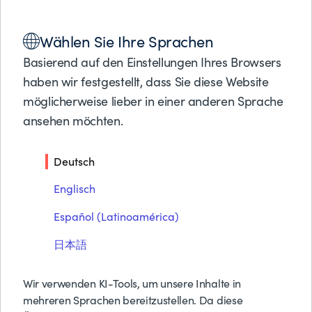
COURSES
Lösungen
BMC AMI APPTUNE FÜR DB2® 13.X: GRUNDLAGEN
Wählen Sie Ihre Sprachen
Produkte
VERWALTUNG (WBT)
Partner
Basierend auf den Einstellungen Ihres Browsers
Support
haben wir festgestellt, dass Sie diese Website
Über BMC
BMC AMI Apptune für
möglicherweise lieber in einer anderen Sprache
ansehen möchten.
Db2® 13.x: Grundlagen
Kostenlose Tes
Preise anfrage
Verwaltung (WBT)
Deutsch
Kontakt
Suche
Englisch
BMC AMI Apptune für Db2 ist ein Produkt zur
Español (Latinoamérica)
Leistungs- und Ressourcenanalyse von
Anwendungen, das verwendet wird, um Daten
日本語
aus einer einzelnen SQL-Anweisung oder einer
Reihe von SQL-Anweisungen zu sammeln und
Wir verwenden KI-Tools, um unsere Inhalte in
anzuzeigen.
mehreren Sprachen bereitzustellen. Da diese