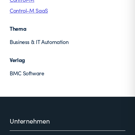
Control-M SaaS
Thema
Business & IT Automation
Verlag
BMC Software
Footer
Unternehmen