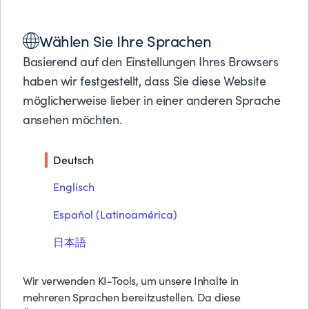
Lösungen
Wählen Sie Ihre Sprachen
Produkte
CONTROL-M INTEGRATIONS WITH BUSINESS
Partner
APPLICATIONS
Basierend auf den Einstellungen Ihres Browsers
ATLASSIAN JIRA
Support
haben wir festgestellt, dass Sie diese Website
Über BMC
möglicherweise lieber in einer anderen Sprache
ansehen möchten.
Atlassian Jira
Kostenlose Tes
Preise anfrage
Deutsch
Kontakt
Suche
Englisch
Español (Latinoamérica)
日本語
Wir verwenden KI-Tools, um unsere Inhalte in
mehreren Sprachen bereitzustellen. Da diese
Application