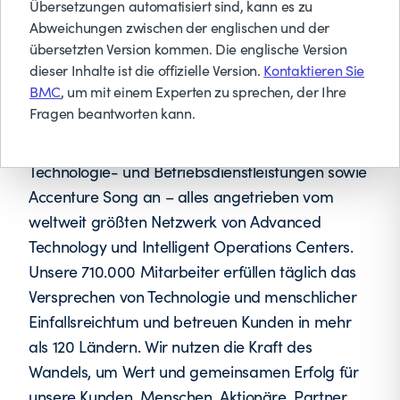
Übersetzungen automatisiert sind, kann es zu
Accenture ist ein globales
Abweichungen zwischen der englischen und der
Dienstleistungsunternehmen mit führenden
übersetzten Version kommen. Die englische Version
Fähigkeiten in den Bereichen Digital, Cloud und
dieser Inhalte ist die offizielle Version.
Kontaktieren Sie
BMC
, um mit einem Experten zu sprechen, der Ihre
Sicherheit. Mit unvergleichlicher Erfahrung und
Fragen beantworten kann.
spezialisierten Fähigkeiten aus mehr als 40
Branchen bieten wir Strategie- und Beratungs-,
Technologie- und Betriebsdienstleistungen sowie
Accenture Song an – alles angetrieben vom
weltweit größten Netzwerk von Advanced
Technology und Intelligent Operations Centers.
Unsere 710.000 Mitarbeiter erfüllen täglich das
Versprechen von Technologie und menschlicher
Einfallsreichtum und betreuen Kunden in mehr
als 120 Ländern. Wir nutzen die Kraft des
Wandels, um Wert und gemeinsamen Erfolg für
unsere Kunden, Menschen, Aktionäre, Partner