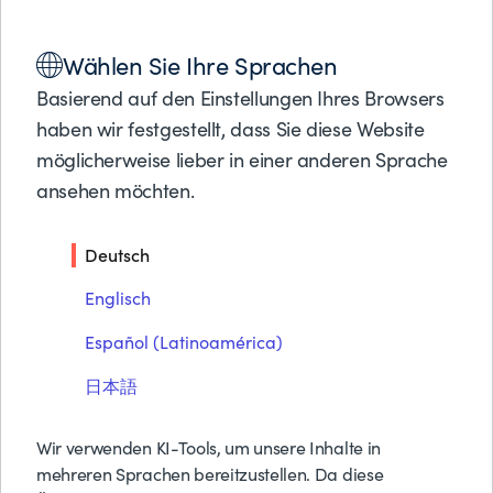
Lösungen
Wählen Sie Ihre Sprachen
Produkte
PARTNER LOCATOR
ACCENTURE
Partner
Basierend auf den Einstellungen Ihres Browsers
Support
haben wir festgestellt, dass Sie diese Website
Über BMC
Accenture
möglicherweise lieber in einer anderen Sprache
ansehen möchten.
Kostenlose Tes
Preise anfrage
Deutsch
Kontakt
Suche
Englisch
Español (Latinoamérica)
日本語
Wir verwenden KI-Tools, um unsere Inhalte in
mehreren Sprachen bereitzustellen. Da diese