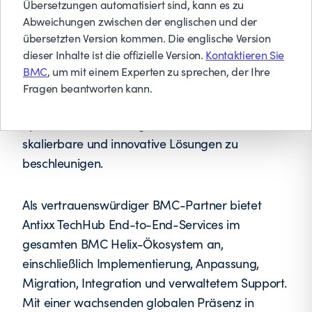
Übersetzungen automatisiert sind, kann es zu
Technologieberatungs- und
Abweichungen zwischen der englischen und der
Dienstleistungsunternehmen, das sich auf IT-
übersetzten Version kommen. Die englische Version
Lösungen für Unternehmen spezialisiert hat. Das
dieser Inhalte ist die offizielle Version.
Kontaktieren Sie
2014 gegründete Unternehmen unterstützt
BMC
, um mit einem Experten zu sprechen, der Ihre
Unternehmen dabei, IT-Abläufe zu
Fragen beantworten kann.
modernisieren, das Servicemanagement zu
optimieren und die digitale Transformation durch
skalierbare und innovative Lösungen zu
beschleunigen.
Als vertrauenswürdiger BMC-Partner bietet
Antixx TechHub End-to-End-Services im
gesamten BMC Helix-Ökosystem an,
einschließlich Implementierung, Anpassung,
Migration, Integration und verwaltetem Support.
Mit einer wachsenden globalen Präsenz in