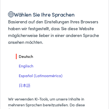
Lösungen
Wählen Sie Ihre Sprachen
Produkte
PARTNER LOCATOR
ANTIXX TECHHUB
Partner
Basierend auf den Einstellungen Ihres Browsers
Support
haben wir festgestellt, dass Sie diese Website
Über BMC
Antixx TechHub
möglicherweise lieber in einer anderen Sprache
ansehen möchten.
Kostenlose Tes
Preise anfrage
Deutsch
Kontakt
Suche
Englisch
Español (Latinoamérica)
日本語
Wir verwenden KI-Tools, um unsere Inhalte in
Antixx TechHub ist ein globales
mehreren Sprachen bereitzustellen. Da diese