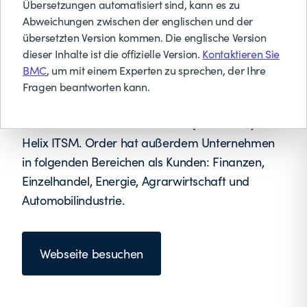
Übersetzungen automatisiert sind, kann es zu
Abweichungen zwischen der englischen und der
übersetzten Version kommen. Die englische Version
dieser Inhalte ist die offizielle Version.
Kontaktieren Sie
Order ist seit über 22 Jahren Geschäftspartner
BMC
, um mit einem Experten zu sprechen, der Ihre
von BMC Software in den Bereichen Marketing,
Fragen beantworten kann.
Implementierung, Support und Schulung,
Workload Automation Solutions (Control-M) und
Helix ITSM. Order hat außerdem Unternehmen
in folgenden Bereichen als Kunden: Finanzen,
Einzelhandel, Energie, Agrarwirtschaft und
Automobilindustrie.
Webseite besuchen