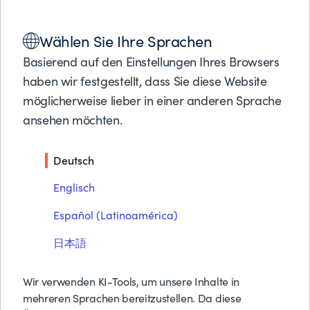
Lösungen
Wählen Sie Ihre Sprachen
Produkte
PARTNER LOCATOR
Partner
ORDER SERVICOS E CONSULTORIA EM
Basierend auf den Einstellungen Ihres Browsers
INFORMATICA LTDA
Support
haben wir festgestellt, dass Sie diese Website
Über BMC
möglicherweise lieber in einer anderen Sprache
ansehen möchten.
Order Servicos e
Kostenlose Tes
Preise anfrage
Consultoria em Informatica
Deutsch
Kontakt
Ltda
Suche
Englisch
Español (Latinoamérica)
日本語
Wir verwenden KI-Tools, um unsere Inhalte in
mehreren Sprachen bereitzustellen. Da diese